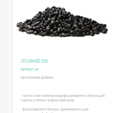
CECABASE 200
Артикул:
нет
адгезионная добавка
- чистого или полимер-модифицированного битума для
горячих и теплых асфальтобетонов,
- флюксованного битума, применяемого для