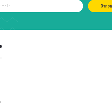
Отпра
ии
ов
а